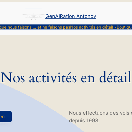
GenAIRation Antonov
que nous faisons … et ne faisons pas
Nos activités en détail
Boutiqu
Nos activités en détail
Nous effectuons des vols 
ien
depuis 1998.