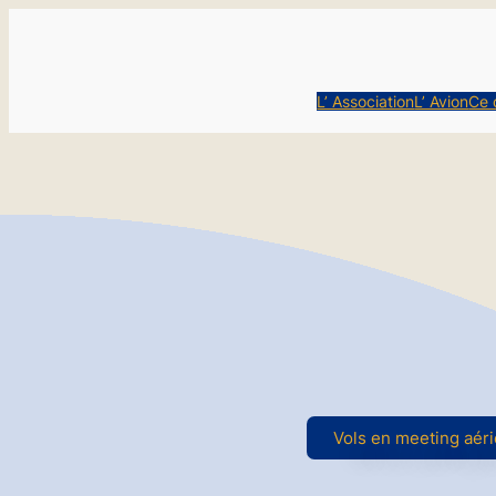
L’ Association
L’ Avion
Ce 
Vols en meeting aér