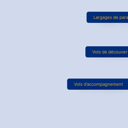
Largages de par
Vols de découver
Vols d’accompagnement