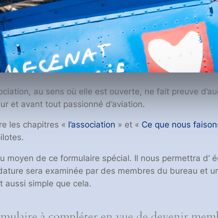
ciation, au sens où elle est ouverte, ne fait preuve d’a
r et avant tout passionné d’aviation.
ire les chapitres «
l’association
» et «
Ce que nous faison
ilotes.
u moyen de ce formulaire spécial. Il nous permettra d’ 
didature sera examinée par des membres du bureau et une
st aussi simple que cela.
mulaire à compléter en vue de devenir mem