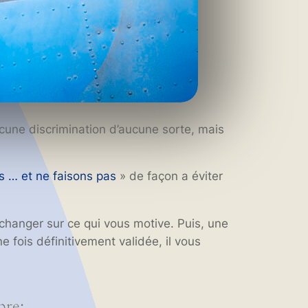
ucune discrimination d’aucune sorte, mais
s … et ne faisons pas
» de façon a éviter
échanger sur ce qui vous motive. Puis, une
 fois définitivement validée, il vous
bre: