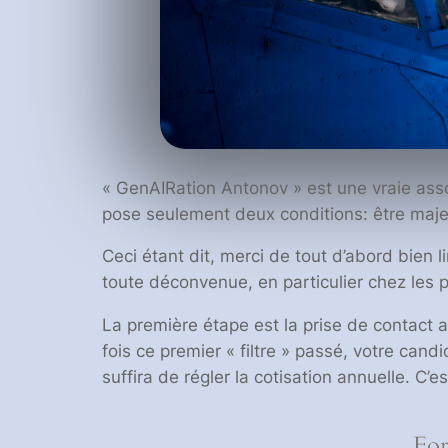
« GenAIRation Antonov » est une vraie asso
pose seulement deux conditions: être majeu
Ceci étant dit, merci de tout d’abord bien l
toute déconvenue, en particulier chez les p
La première étape est la prise de contact a
fois ce premier « filtre » passé, votre can
suffira de régler la cotisation annuelle. C’e
For