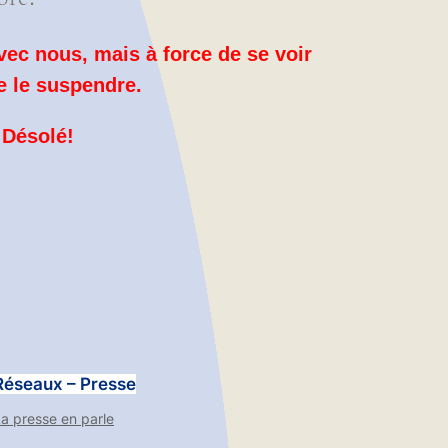
vec nous, mais à force de se voir
e le suspendre.
 Désolé!
Réseaux – Presse
a presse en parle