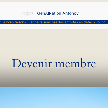
GenAIRation Antonov
que nous faisons … et ne faisons pas
Nos activités en détail
Boutiqu
Devenir membre